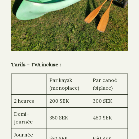
Tarifs – TVA incluse :
Par kayak
Par canoë
(monoplace)
(biplace)
2 heures
200 SEK
300 SEK
Demi-
350 SEK
450 SEK
journée
Journée
550 SEK
650 SEK