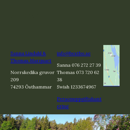
E-post
Facebook
Instagram
Twitter
RSS-flöde
Sanna Lindahl &
info@bestbo.se
Thomas Marquart
Sanna 076 272 27 39
Norrskedika gruvor
Thomas 073 720 62
209
38
74293 Östhammar
Swish 1233674967
Personuppgiftshant
ering