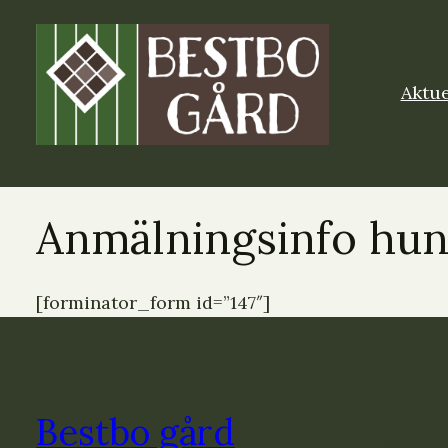
Aktue
Anmälningsinfo hu
[forminator_form id=”147″]
Bestbo gård
E-post
Facebook
Instagram
Twitter
RSS-flöde