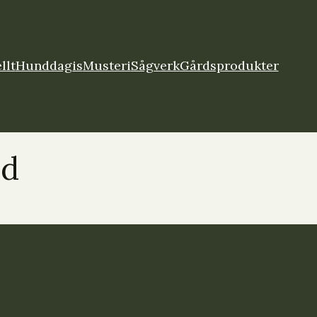
llt
Hunddagis
Musteri
Sågverk
Gårdsprodukter
nd