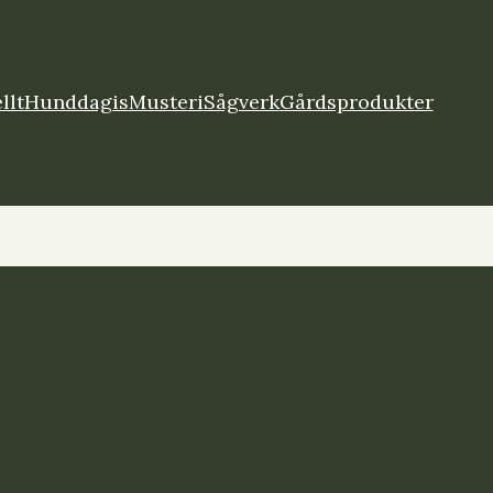
llt
Hunddagis
Musteri
Sågverk
Gårdsprodukter