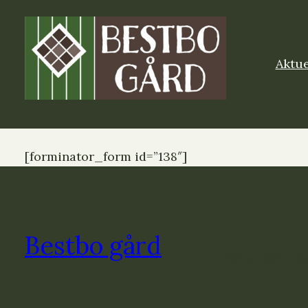
Aktue
[forminator_form id=”138″]
Bestbo gård
E-post
Facebook
Instagram
Twitter
RSS-flöde