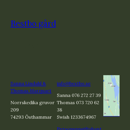
Bestbo gård
E-post
Facebook
Instagram
Twitter
RSS-flöde
Sanna Lindahl &
info@bestbo.se
Thomas Marquart
Sanna 076 272 27 39
Norrskedika gruvor
Thomas 073 720 62
209
38
74293 Östhammar
Swish 1233674967
Personuppgiftshant