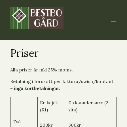
Priser
Alla priser är inkl 25% moms.
Betalning i förskott per faktura/swish/kontant
–
inga kortbetalningar.
En kajak
En kanadensare (2-
(K1)
sits)
Två
200kr
300kr